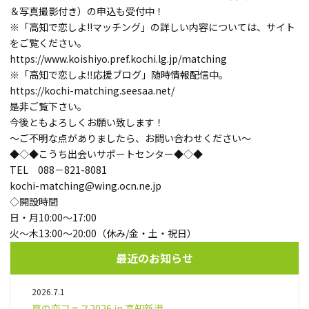
＆写真撮影付き）の申込も受付中！
※「高知で恋しよ!!マッチング」の詳しい内容については、サイト
をご覧ください。
https://www.koishiyo.pref.kochi.lg.jp/matching
※「高知で恋しよ‼応援ブログ」随時情報配信中。
https://kochi-matching.seesaa.net/
是非ご覧下さい。
今後ともよろしくお願い致します！
～ご不明な点がありましたら、お問い合わせください～
◆◇◆こうち出会いサポートセンター◆◇◆
TEL 088－821-8081
kochi-matching@wing.ocn.ne.jp
◇開設時間
日・月10:00～17:00
火～木13:00～20:00（休み/金・土・祝日）
最近のお知らせ
2026.7.1
夏の恋フェス2026 in 高知新港