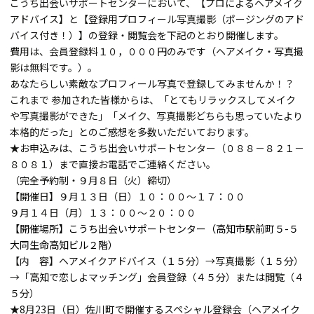
こうち出会いサポートセンターにおいて、【プロによるヘアメイク
アドバイス】と【登録用プロフィール写真撮影（ポージングのアド
バイス付き！）】の登録・閲覧会を下記のとおり開催します。
費用は、会員登録料１０，０００円のみです（ヘアメイク・写真撮
影は無料です。）。
あなたらしい素敵なプロフィール写真で登録してみませんか！？
これまで 参加された皆様からは、「とてもリラックスしてメイク
や写真撮影ができた」「メイク、写真撮影どちらも思っていたより
本格的だった」とのご感想を多数いただいております。
★お申込みは、こうち出会いサポートセンター（０８８－８２１－
８０８１）まで直接お電話でご連絡ください。
（完全予約制・９月８日（火）締切）
【開催日】９月１３日（日）１０：００～１７：００
９月１４日（月）１３：００～２０：００
【開催場所】こうち出会いサポートセンター（高知市駅前町５-５
大同生命高知ビル２階）
【内 容】ヘアメイクアドバイス（１５分）→写真撮影（１５分）
→「高知で恋しよマッチング」会員登録（４５分）または閲覧（４
５分）
★8月23日（日）佐川町で開催するスペシャル登録会（ヘアメイク