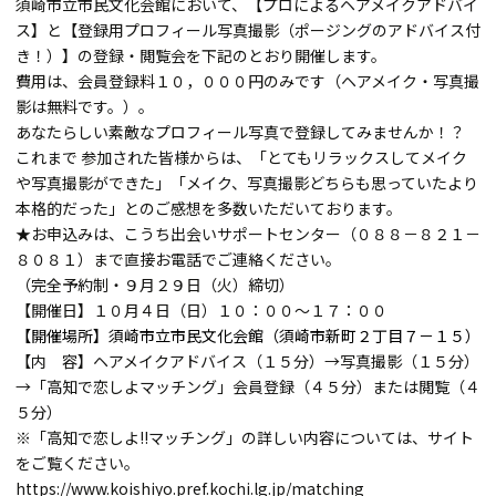
須崎市立市民文化会館において、【プロによるヘアメイクアドバイ
ス】と【登録用プロフィール写真撮影（ポージングのアドバイス付
き！）】の登録・閲覧会を下記のとおり開催します。
費用は、会員登録料１０，０００円のみです（ヘアメイク・写真撮
影は無料です。）。
あなたらしい素敵なプロフィール写真で登録してみませんか！？
これまで 参加された皆様からは、「とてもリラックスしてメイク
や写真撮影ができた」「メイク、写真撮影どちらも思っていたより
本格的だった」とのご感想を多数いただいております。
★お申込みは、こうち出会いサポートセンター（０８８－８２１－
８０８１）まで直接お電話でご連絡ください。
（完全予約制・９月２９日（火）締切）
【開催日】１０月４日（日）１０：００～１７：００
【開催場所】須崎市立市民文化会館（須崎市新町２丁目７－１５）
【内 容】ヘアメイクアドバイス（１５分）→写真撮影（１５分）
→「高知で恋しよマッチング」会員登録（４５分）または閲覧（４
５分）
※「高知で恋しよ!!マッチング」の詳しい内容については、サイト
をご覧ください。
https://www.koishiyo.pref.kochi.lg.jp/matching