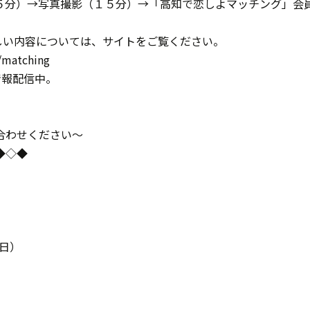
５分）→写真撮影（１５分）→「高知で恋しよマッチング」会
しい内容については、サイトをご覧ください。
p/matching
情報配信中。
合わせください～
◆◇◆
祝日）