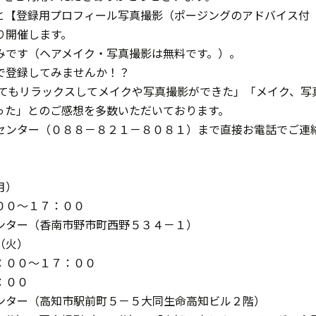
と【登録用プロフィール写真撮影（ポージングのアドバイス付
り開催します。
みです（ヘアメイク・写真撮影は無料です。）。
で登録してみませんか！？
とてもリラックスしてメイクや写真撮影ができた」「メイク、写
った」とのご感想を多数いただいております。
センター（０８８－８２１－８０８１）まで直接お電話でご連
月）
００～１７：００
ンター（香南市野市町西野５３４－１）
（火）
：００～１７：００
：００
ンター（高知市駅前町５－５大同生命高知ビル２階）