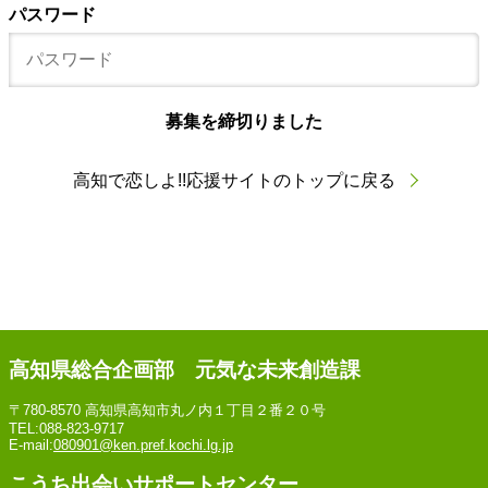
パスワード
募集を締切りました
高知で恋しよ!!応援サイトのトップに戻る
高知県総合企画部 元気な未来創造課
〒780-8570 高知県高知市丸ノ内１丁目２番２０号
TEL:088-823-9717
E-mail:
080901@ken.pref.kochi.lg.jp
こうち出会いサポートセンター