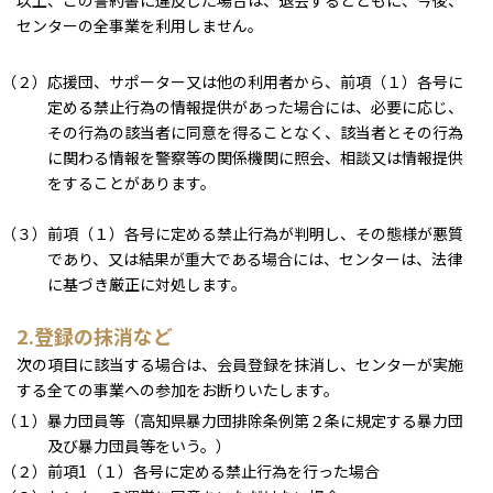
センターの全事業を利用しません。
（２）応援団、サポーター又は他の利用者から、前項（１）各号に
定める禁止行為の情報提供があった場合には、必要に応じ、
その行為の該当者に同意を得ることなく、該当者とその行為
に関わる情報を警察等の関係機関に照会、相談又は情報提供
をすることがあります。
（３）前項（１）各号に定める禁止行為が判明し、その態様が悪質
であり、又は結果が重大である場合には、センターは、法律
に基づき厳正に対処します。
2.登録の抹消など
次の項目に該当する場合は、会員登録を抹消し、センターが実施
する全ての事業への参加をお断りいたします。
（１）暴力団員等（高知県暴力団排除条例第２条に規定する暴力団
及び暴力団員等をいう。）
（２）前項1（１）各号に定める禁止行為を行った場合