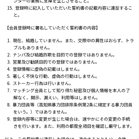
ンターの業務に支障を生じさせること。
登録時に記入していただいた誓約書の記載内容に違反するこ
と。
【会員登録時に署名していただく誓約書の内容】
現在、結婚していません。また、交際中の異性はおらず、トラ
ブルもありません。
ナンパ及び結婚詐欺を目的での登録ではありません。
営業及び勧誘目的での登録ではありません。
登録情報に虚偽の記載はしません。
著しく不快な行動、虚偽の行動はしません。
ストーカー行為は行いません。
マッチング会員として知り得た秘密及び個人情報を本人の了
解なく、開示、漏えい、利用等はしません。
暴力団員等（高知県暴力団排除条例第2条に規定する暴力団員
をいう。）ではありません。
登録内容等に変更が生じた場合は、速やかにその変更の手続
きを行います。また、利用の都度全項目を確認し厳守します。
以上、この誓約書に違反した場合は、退会するとともに、今後、