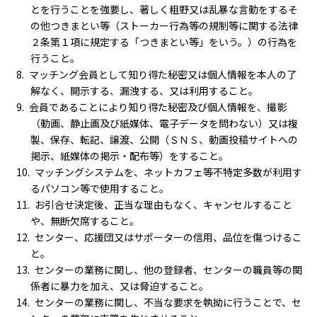
とを行うことを強要し、著しく粗野又は乱暴な言動をするそ
の他つきまとい等（ストーカー行為等の規制等に関する法律
２条第１項に規定する「つきまとい等」をいう。）の行為を
行うこと。
マッチング会員として知り得た秘密又は個人情報を本人の了
解なく、開示する、漏洩する、又は利用すること。
会員であることにより知り得た秘密及び個人情報を、撮影
（動画、静止画及び紙媒体、電子データを問わない）又は複
製、保存、転記、譲渡、公開（ＳＮＳ、動画投稿サイトへの
掲示、紙媒体の掲示・配布等）をすること。
マッチングシステムを、ネットカフェ等不特定多数が利用す
るパソコン等で使用すること。
お引合せ決定後、正当な理由もなく、キャンセルすること
や、無断欠席すること。
センター、応援団又はサポーターの信用、品位を傷つけるこ
と。
センターの業務に関し、他の登録者、センターの職員等の関
係者に暴力を加え、又は脅迫すること。
センターの業務に関し、不当な要求を執拗に行うことで、セ