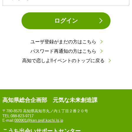
ログイン
ユーザ登録がまだの方はこちら
パスワード再通知の方はこちら
高知で恋しよ!!イベントのトップに戻る
高知県総合企画部 元気な未来創造課
〒780-8570 高知県高知市丸ノ内１丁目２番２０号
TEL:088-823-9717
E-mail:
080901@ken.pref.kochi.lg.jp
こうち出会いサポートセンター