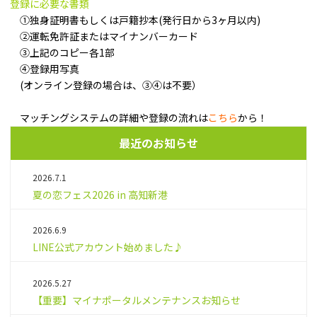
登録に必要な書類
①独身証明書もしくは戸籍抄本(発行日から3ヶ月以内)
②運転免許証またはマイナンバーカード
③上記のコピー各1部
④登録用写真
(オンライン登録の場合は、③④は不要）
マッチングシステムの詳細や登録の流れは
こちら
から！
最近のお知らせ
2026.7.1
夏の恋フェス2026 in 高知新港
2026.6.9
LINE公式アカウント始めました♪
2026.5.27
【重要】マイナポータルメンテナンスお知らせ