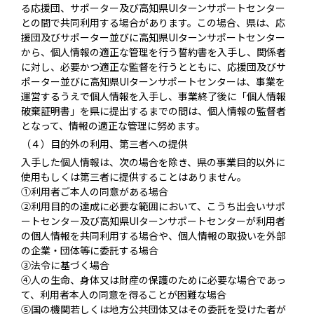
る応援団、サポーター及び高知県UIターンサポートセンター
との間で共同利用する場合があります。この場合、県は、応
援団及びサポーター並びに高知県UIターンサポートセンター
から、個人情報の適正な管理を行う誓約書を入手し、関係者
に対し、必要かつ適正な監督を行うとともに、応援団及びサ
ポーター並びに高知県UIターンサポートセンターは、事業を
運営するうえで個人情報を入手し、事業終了後に「個人情報
破棄証明書」を県に提出するまでの間は、個人情報の監督者
となって、情報の適正な管理に努めます。
（４）目的外の利用、第三者への提供
入手した個人情報は、次の場合を除き、県の事業目的以外に
使用もしくは第三者に提供することはありません。
①利用者ご本人の同意がある場合
②利用目的の達成に必要な範囲において、こうち出会いサポ
ートセンター及び高知県UIターンサポートセンターが利用者
の個人情報を共同利用する場合や、個人情報の取扱いを外部
の企業・団体等に委託する場合
③法令に基づく場合
④人の生命、身体又は財産の保護のために必要な場合であっ
て、利用者本人の同意を得ることが困難な場合
⑤国の機関若しくは地方公共団体又はその委託を受けた者が