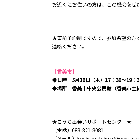
お近くにお住いの方は、この機会をぜ
★事前予約制ですので、参加希望の方
連絡ください。
【香美市】
◆日時 5月16
日（木）17：30～19：3
◆場所 香美市中央公民館（香美市土佐山
★こうち出会いサポートセンター★
（電話）088-821-8081
（メール）kochi-matching@wing.ocn.