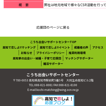
概 要
弊社は地元地域で様々なCSR活動を行っ
応援団のページに戻る
こうち出会いサポートセンターTOP
高知で恋しよ!!マッチング
高知で恋しよ!!イベント
成婚者の声
アクセス
お知らせ
プライバシーポリシー
推奨利用環境
高知家の出会い・結婚・子育て応援団
マッチングサポーター
婚活サポーター
こうち出会いサポートセンター
〒780-0053 高知県高知市駅前町5番5号 大同生命高知ビル2階
TEL:088-821-8081 FAX:088-821-8100
E-mail:kochi-matching@wing.ocn.ne.jp