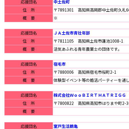
応援団名
中土佐町
住 所
〒7891301 高知県高岡郡中土佐町久礼66
概 要
※
応援団名
ＪＡ土佐市青壮年部
住 所
〒7811105 高知県土佐市蓮池1008-1
概 要
活気あふれる青年農業士の団体です。
応援団名
宿毛市
住 所
〒7880006 高知県宿毛市桜町2-1
概 要
体験型イベント等の婚活パーティーを通
応援団名
株式会社ＷｏｏＢＩＲＴＨＡＴＲＩＧＧ
住 所
〒7800822 高知県高知市はりまや町2-3-
概 要
応援団名
室戸生活鶴亀