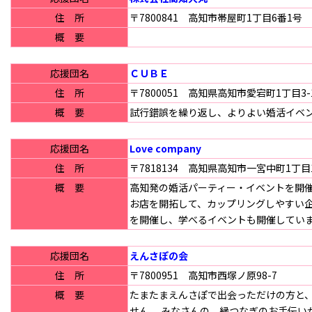
住 所
〒7800841 高知市帯屋町1丁目6番1号
概 要
応援団名
ＣＵＢＥ
住 所
〒7800051 高知県高知市愛宕町1丁目3-
概 要
試行錯誤を繰り返し、よりよい婚活イベ
応援団名
Love company
住 所
〒7818134 高知県高知市一宮中町1丁目1
概 要
高知発の婚活パーティー・イベントを開催
お店を開拓して、カップリングしやすい企
を開催し、学べるイベントも開催してい
応援団名
えんさぽの会
住 所
〒7800951 高知市西塚ノ原98-7
概 要
たまたまえんさぽで出会っただけの方と、
せん。 みなさんの、縁つなぎのお手伝い