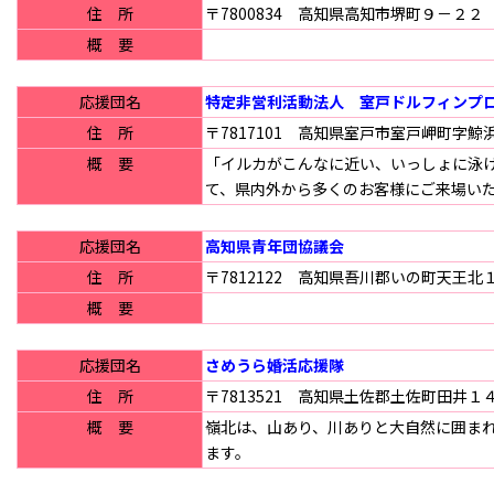
住 所
〒7800834 高知県高知市堺町９－２２
概 要
応援団名
特定非営利活動法人 室戸ドルフィンプ
住 所
〒7817101 高知県室戸市室戸岬町字
概 要
「イルカがこんなに近い、いっしょに泳げ
て、県内外から多くのお客様にご来場い
応援団名
高知県青年団協議会
住 所
〒7812122 高知県吾川郡いの町天王
概 要
応援団名
さめうら婚活応援隊
住 所
〒7813521 高知県土佐郡土佐町田井１
概 要
嶺北は、山あり、川ありと大自然に囲ま
ます。