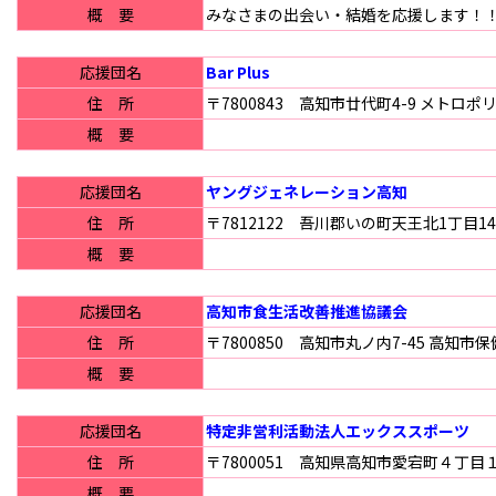
概 要
みなさまの出会い・結婚を応援します！
応援団名
Bar Plus
住 所
〒7800843 高知市廿代町4-9 メトロポ
概 要
応援団名
ヤングジェネレーション高知
住 所
〒7812122 吾川郡いの町天王北1丁目1
概 要
応援団名
高知市食生活改善推進協議会
住 所
〒7800850 高知市丸ノ内7-45 高知
概 要
応援団名
特定非営利活動法人エックススポーツ
住 所
〒7800051 高知県高知市愛宕町４丁目
概 要