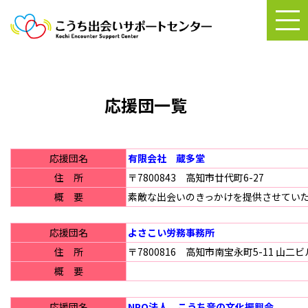
応援団一覧
応援団名
有限会社 蔵多堂
住 所
〒7800843 高知市廿代町6-27
概 要
素敵な出会いのきっかけを提供させてい
応援団名
よさこい労務事務所
住 所
〒7800816 高知市南宝永町5-11 山二ビ
概 要
応援団名
NPO法人 こうち音の文化振興会