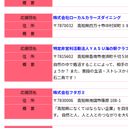
概 要
応援団名
株式会社ローカルカラーズダイニング
住 所
〒7870032 高知県四万十市中村栄町３
概 要
応援団名
特定非営利活動法人ＹＡＳＵ海の駅クラ
住 所
〒7815602 高知県香南市夜須町千切 536
概 要
自然の中で婚活することによって、相手
ょうか？ また、普段の生活・ストレスか
石二鳥です！
応援団名
株式会社フタガミ
住 所
〒7830006 高知県南国市篠原 108-1
概 要
「高知県になくてはならない企業」を目
す。 自然と人、人と人とのつながりを大