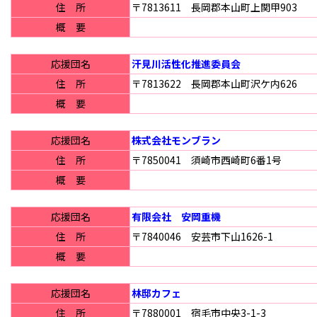
住 所
〒7813611 長岡郡本山町上関甲903
概 要
応援団名
汗見川活性化推進委員会
住 所
〒7813622 長岡郡本山町沢ケ内626
概 要
応援団名
株式会社モンブラン
住 所
〒7850041 須崎市西崎町6番1号
概 要
応援団名
有限会社 安岡重機
住 所
〒7840046 安芸市下山1626-1
概 要
応援団名
林邸カフェ
住 所
〒7880001 宿毛市中央3-1-3