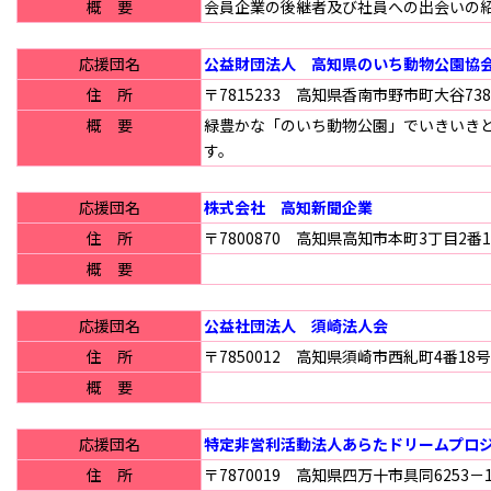
概 要
会員企業の後継者及び社員への出会いの
応援団名
公益財団法人 高知県のいち動物公園協
住 所
〒7815233 高知県香南市野市町大谷738
概 要
緑豊かな「のいち動物公園」でいきいき
す。
応援団名
株式会社 高知新聞企業
住 所
〒7800870 高知県高知市本町3丁目2番1
概 要
応援団名
公益社団法人 須崎法人会
住 所
〒7850012 高知県須崎市西糺町4番18
概 要
応援団名
特定非営利活動法人あらたドリームプロ
住 所
〒7870019 高知県四万十市具同6253－1