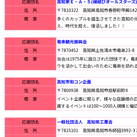
応援団名
高知家Ｅ・Ａ・Ｓ(縁結びオールスターズ)
住 所
〒7810322 高知県高知市春野町甲殿1422
概 要
多くのカップルを誕生させてきた高知の
え、時代を超え、復活しました！！
応援団名
竜串観光振興会
住 所
〒7870452 高知県土佐清水市竜串23-8
概 要
当会は1975年に設立された団体です。
ウを活かして出会いのために竜串を訪れ
応援団名
高知市街コン企画
住 所
〒7800938 高知県高知市旭駅前町4
概 要
イベント企画に限らず、様々な店舗様の
画するイベントは100～1000人規模と幅
応援団名
一般社団法人 高知県工業会
住 所
〒7815101 高知県高知市布師田3992-