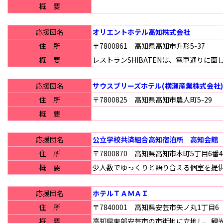
概 要
応援団名
オリエントホテル高知株式会社
住 所
〒7800861 高知県高知市升形5-37
概 要
レストランSHIBATENは、電車通り
応援団名
サウスブリーズホテル(横瀬産業株式会社)
住 所
〒7800825 高知県高知市農人町5-29
概 要
応援団名
公立学校共済組合高知宿泊所 高知会館
住 所
〒7800870 高知県高知市本町5丁目6番4
概 要
少人数でゆっくりと語り合える個室を提
応援団名
ホテルＴＡＭＡＩ
住 所
〒7840001 高知県安芸市矢ノ丸1丁目6
概 要
高知県東部安芸市の市街地に立地し、観