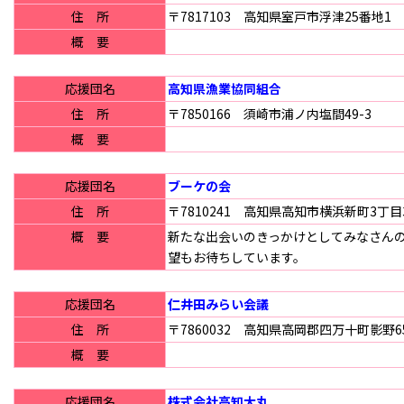
住 所
〒7817103 高知県室戸市浮津25番地1
概 要
応援団名
高知県漁業協同組合
住 所
〒7850166 須崎市浦ノ内塩間49-3
概 要
応援団名
ブーケの会
住 所
〒7810241 高知県高知市横浜新町3丁目3
概 要
新たな出会いのきっかけとしてみなさんの
望もお待ちしています。
応援団名
仁井田みらい会議
住 所
〒7860032 高知県高岡郡四万十町影野6
概 要
応援団名
株式会社高知大丸