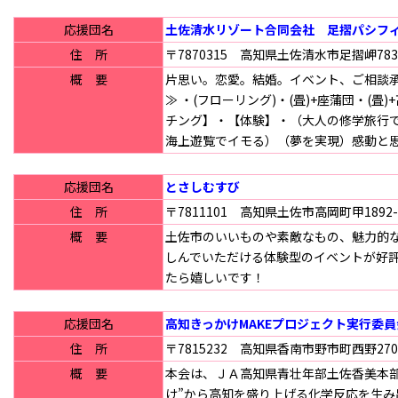
応援団名
土佐清水リゾート合同会社 足摺パシフ
住 所
〒7870315 高知県土佐清水市足摺岬78
概 要
片思い。恋愛。結婚。イベント、ご相談承
≫ ・(フローリング)・(畳)+座蒲団・(畳
チング】・【体験】・（大人の修学旅行
海上遊覧でイモる）（夢を実現）感動と思い
応援団名
とさしむすび
住 所
〒7811101 高知県土佐市高岡町甲1892-
概 要
土佐市のいいものや素敵なもの、魅力的
しんでいただける体験型のイベントが好
たら嬉しいです！
応援団名
高知きっかけMAKEプロジェクト実行委員
住 所
〒7815232 高知県香南市野市町西野270
概 要
本会は、ＪＡ高知県青壮年部土佐香美本
け”から高知を盛り上げる化学反応を生み