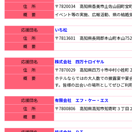
住 所
〒7820034 高知県香美市土佐山田町宝町1
概 要
イベント等の実施、広報活動、県の結婚
応援団名
いち松
住 所
〒7813601 高知県長岡郡本山町本山752
概 要
応援団名
株式会社 四万十ロイヤル
住 所
〒7870029 高知県四万十市中村小姓町 
概 要
ホテルならではの大人数での披露宴や宴
す。皆様の出会いの場所としてぜひご利
応援団名
有限会社 エフ・ケー・エス
住 所
〒7800806 高知県高知市知寄町３丁目
概 要
応援団名
株式会社 ＲＴ