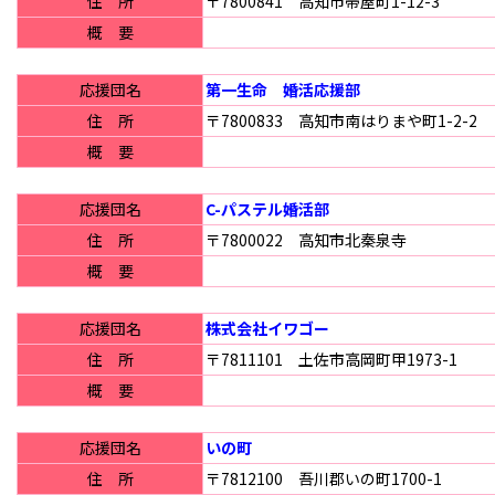
住 所
〒7800841 高知市帯屋町1-12-3
概 要
応援団名
第一生命 婚活応援部
住 所
〒7800833 高知市南はりまや町1-2-2
概 要
応援団名
C-パステル婚活部
住 所
〒7800022 高知市北秦泉寺
概 要
応援団名
株式会社イワゴー
住 所
〒7811101 土佐市高岡町甲1973-1
概 要
応援団名
いの町
住 所
〒7812100 吾川郡いの町1700-1