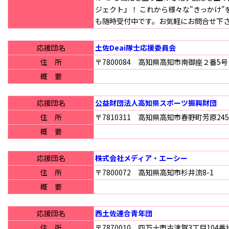
ジェクト』！ これから様々な"きっかけ
も随時受付中です。お気軽にお問合せ下
応援団名
土佐Deai隊士応援委員会
住 所
〒7800084 高知県高知市南御座２番5号 
概 要
応援団名
公益財団法人高知県スポーツ振興財団
住 所
〒7810311 高知県高知市春野町芳原245
概 要
応援団名
株式会社メディア・エーシー
住 所
〒7800072 高知県高知市杉井流8-1
概 要
応援団名
西土佐連合青年団
住 所
〒7870010 四万十市古津賀3丁目104番