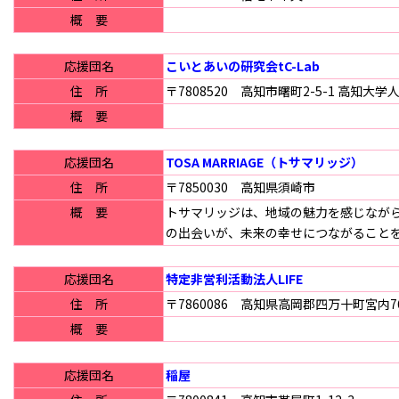
概 要
応援団名
こいとあいの研究会tC-Lab
住 所
〒7808520 高知市曙町2-5-1 高知大
概 要
応援団名
TOSA MARRIAGE（トサマリッジ）
住 所
〒7850030 高知県須崎市
概 要
トサマリッジは、地域の魅力を感じながら
の出会いが、未来の幸せにつながること
応援団名
特定非営利活動法人LIFE
住 所
〒7860086 高知県高岡郡四万十町宮内7
概 要
応援団名
稲屋