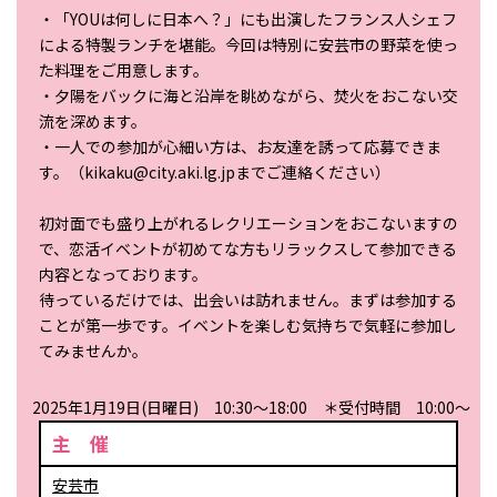
・「YOUは何しに日本へ？」にも出演したフランス人シェフ
による特製ランチを堪能。今回は特別に安芸市の野菜を使っ
た料理をご用意します。
・夕陽をバックに海と沿岸を眺めながら、焚火をおこない交
流を深めます。
・一人での参加が心細い方は、お友達を誘って応募できま
す。（kikaku@city.aki.lg.jpまでご連絡ください）
初対面でも盛り上がれるレクリエーションをおこないますの
で、恋活イベントが初めてな方もリラックスして参加できる
内容となっております。
待っているだけでは、出会いは訪れません。まずは参加する
ことが第一歩です。イベントを楽しむ気持ちで気軽に参加し
てみませんか。
2025年1月19日(日曜日) 10:30～18:00 ＊受付時間 10:00～
主 催
安芸市