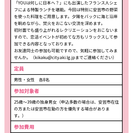
「YOUは何しに日本へ？」にも出演したフランス人シェ
フによる特製ランチを堪能。今回は特別に安芸市の野菜
を使った料理をご用意します。夕陽をバックに海と沿岸
を眺めながら、焚火をおこない交流を深めます。
初対面でも盛り上がれるレクリエーションをおこないま
すので、恋活イベントが初めてな方もリラックスして参
加できる内容となっております。
お友達同士の参加も可能ですので、気軽に参加してみま
せんか。（kikaku@city.aki.lg.jpまでご連絡ください）
定員
男性・女性 各8名
参加対象者
25歳～39歳の独身男女（申込多数の場合は、安芸市在住
の方または安芸市在勤の方を優先する場合がありま
す。）
参加費用