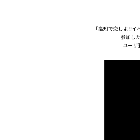
「高知で恋しよ!!
参加し
ユーザ