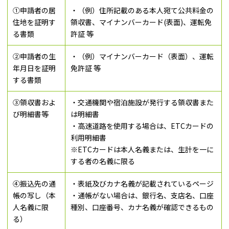
①申請者の居
・（例）住所記載のある本人宛て公共料金の
住地を証明す
領収書、マイナンバーカード(表面)、運転免
る書類
許証 等
②申請者の生
・（例）マイナンバーカード（表面）、運転
年月日を証明
免許証 等
する書類
③領収書およ
・交通機関や宿泊施設が発行する領収書また
び明細書等
は明細書
・高速道路を使用する場合は、ETCカードの
利用明細書
※ETCカードは本人名義または、生計を一に
する者の名義に限る
④振込先の通
・表紙及びカナ名義が記載されているページ
帳の写し
（本
・通帳がない場合は、銀行名、支店名、口座
人名義に限
種別、口座番号、カナ名義が確認できるもの
る）