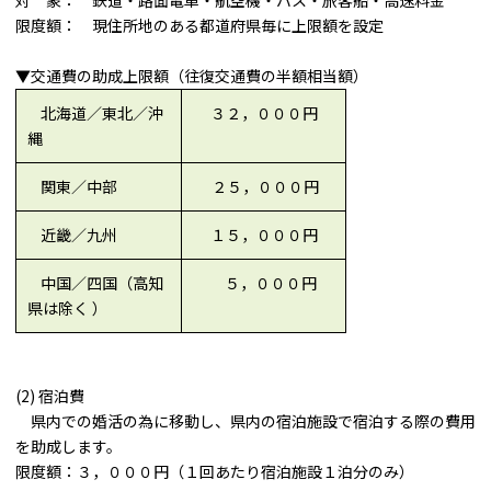
対 象： 鉄道・路面電車・航空機・バス・旅客船・高速料金
限度額： 現住所地のある都道府県毎に上限額を設定
▼交通費の助成上限額（往復交通費の半額相当額）
北海道／東北／沖
３２，０００円
縄
関東／中部
２５，０００円
近畿／九州
１５，０００円
中国／四国（高知
５，０００円
県は除く ）
(2) 宿泊費
県内での婚活の為に移動し、県内の宿泊施設で宿泊する際の費用
を助成します。
限度額：３，０００円（１回あたり宿泊施設１泊分のみ）