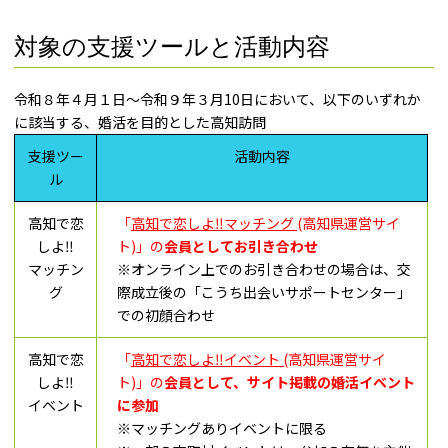
対象の支援ツールと活動内容
令和８年４月１日～令和９年３月10日において、以下のいずれか
に該当する、婚活を目的とした高知訪問
支援ツー
活動内容
ル
高知で恋
「
高知で恋しよ‼マッチング
(高知県運営サイ
しよ‼
ト)」の
会員としてお引き合わせ
マッチン
※オンライン上でのお引き合わせの場合は、交
グ
際成立後の「こうち出会いサポートセンター」
での初顔合わせ
高知で恋
「
高知で恋しよ‼イベント (
高知県運営サイ
しよ‼
ト)」の
会員として、サイト掲載の婚活イベント
イベント
に参加
※マッチングありイベントに限る