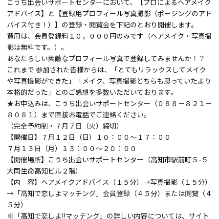
こうち出会いサポートセンターにおいて、【プロによるヘアメイク
アドバイス】と【登録用プロフィール写真撮影（ポージングのアド
バイス付き！）】の登録・閲覧会を下記のとおり開催します。
費用は、会員登録料１０，０００円のみです（ヘアメイク・写真撮
影は無料です。）。
あなたらしい素敵なプロフィール写真で登録してみませんか！？
これまで 参加された皆様からは、「とてもリラックスしてメイク
や写真撮影ができた」「メイク、写真撮影どちらも思っていたより
本格的だった」とのご感想を多数いただいております。
★お申込みは、こうち出会いサポートセンター（０８８－８２１－
８０８１）まで直接お電話でご連絡ください。
（完全予約制・７月７日（火）締切）
【開催日】７月１２日（日）１０：００～１７：００
７月１３日（月）１３：００～２０：００
【開催場所】こうち出会いサポートセンター（高知市駅前町５-５
大同生命高知ビル２階）
【内 容】ヘアメイクアドバイス（１５分）→写真撮影（１５分）
→「高知で恋しよマッチング」会員登録（４５分）または閲覧（４
５分）
※「高知で恋しよ!!マッチング」の詳しい内容については、サイト